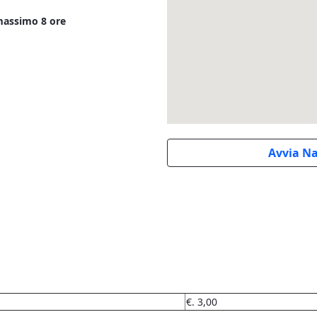
 massimo 8 ore
Avvia N
€. 3,00