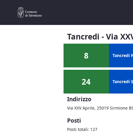
05 - Tancredi - Via XXV Aprile
Salta al contenuto
Tancredi - Via XX
8
Tancredi N
24
Tancredi S
Indirizzo
Via XXV Aprile, 25019 Sirmione B
Posti
Posti totali: 127