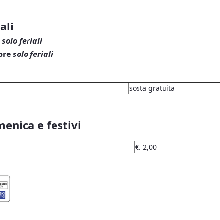
ali
o
solo feriali
mbre
solo feriali
sosta gratuita
enica e festivi
€. 2,00